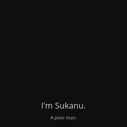
I'm Sukanu.
A poor man.