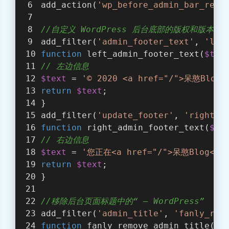
add_action(
'wp_before_admin_bar_rend
//自定义 WordPress 后台底部的版权和版本信
add_filter(
'admin_footer_text'
, 
'lef
function
left_admin_footer_text
(
$tex
// 左边信息
$text
 = 
'© 2020 <a href="/">呆憨Blog</
return
$text
;
}
add_filter(
'update_footer'
, 
'right_a
function
right_admin_footer_text
(
$te
// 右边信息
$text
 = 
'您正在<a href="/">呆憨Blog</a
return
$text
;
}
//移除后台页面标题中的“ — WordPress”
add_filter(
'admin_title'
, 
'fanly_rem
function
fanly_remove_admin_title
(
$a