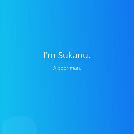
I'm Sukanu.
A poor man.