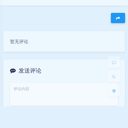
豆
暗黑模式
暂无评论
Sans Serif
Serif
浅阴影
深阴影
发送评论
关闭
日落
暗化
灰度