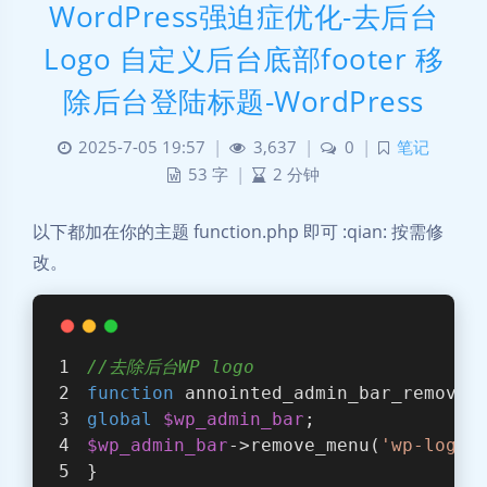
WordPress强迫症优化-去后台
Logo 自定义后台底部footer 移
除后台登陆标题-WordPress
2025-7-05 19:57
|
3,637
|
0
|
笔记
53 字
|
2 分钟
以下都加在你的主题 function.php 即可 :qian: 按需修
改。
//去除后台WP logo
function
annointed_admin_bar_remove
(
global
$wp_admin_bar
;
$wp_admin_bar
->remove_menu(
'wp-logo'
}