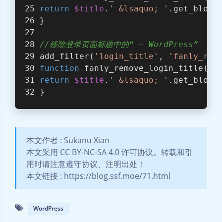
return
$title
.
' &lsaquo; '
.get_blogi
}
//移除登录页面标题中的“ — WordPress”
add_filter(
'login_title'
, 
'fanly_rem
function
fanly_remove_login_title
(
$l
return
$title
.
' &lsaquo; '
.get_blogi
}
本文作者 : Sukanu Xian
本文采用 CC BY-NC-SA 4.0 许可协议。转载和引
用时请注意遵守协议、注明出处！
本文链接 : https://blog.ssf.moe/71.html
WordPress