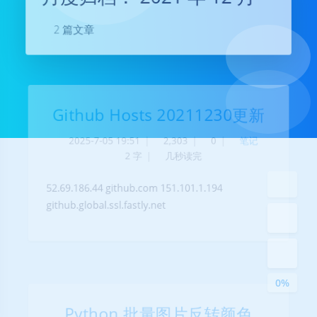
2 篇文章
Github Hosts 20211230更新
暗黑模式
2025-7-05 19:51
|
2,303
|
0
|
笔记
2 字
|
几秒读完
Sans Serif
Serif
52.69.186.44 github.com 151.101.1.194
浅阴影
深阴影
github.global.ssl.fastly.net
关闭
日落
暗化
灰度
0%
Python 批量图片反转颜色