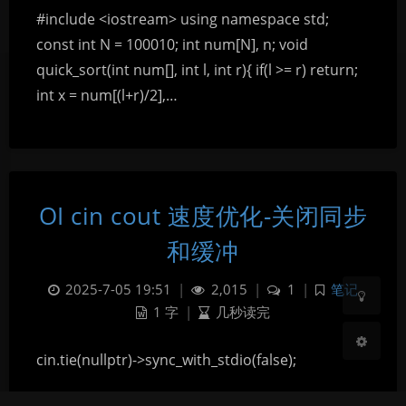
#include <iostream> using namespace std;
const int N = 100010; int num[N], n; void
quick_sort(int num[], int l, int r){ if(l >= r) return;
int x = num[(l+r)/2],…
暗黑模式
OI cin cout 速度优化-关闭同步
Sans Serif
Serif
和缓冲
浅阴影
深阴影
2025-7-05 19:51
|
2,015
|
1
|
笔记
关闭
日落
暗化
灰度
1 字
|
几秒读完
cin.tie(nullptr)->sync_with_stdio(false);