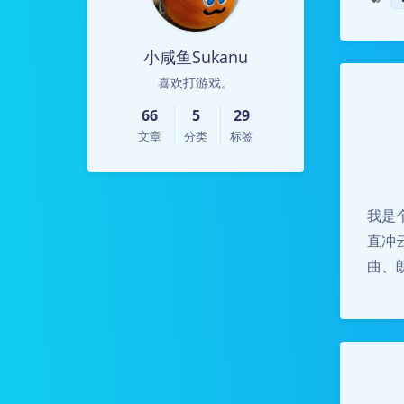
小咸鱼Sukanu
喜欢打游戏。
66
5
29
文章
分类
标签
我是
直冲云
曲、