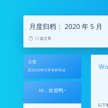
月度归档：
2020 年 5 月
10 篇文章
公告
W
距2029年大学本科毕业
Hi，欢迎鸭~
以下都