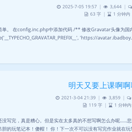
2025-7-05 19:57
|
3,644
|
63 字
|
1 分钟内
。 在config.inc.php中添加代码 /** 修改Gravatar头像为国内内
ne('__TYPECHO_GRAVATAR_PREFIX__', 'https://avatar.iba
明天又要上课啊啊
2021-3-04 21:39
|
3,859
|
119 字
|
1 分钟内
还没写完，真是糟心。但是实在太多真的不想写啊怎么办呢.....
吊胆的玩笔记本！傻帽！ 你！下一次不可以没有写完作业就在玩笔记