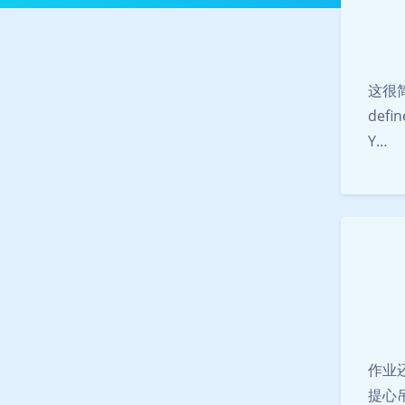
这很简单
defi
Y…
作业
提心