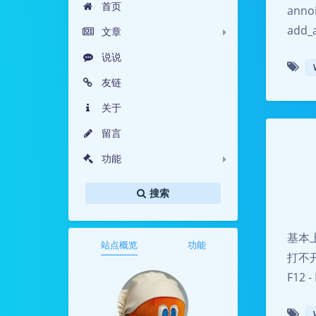
首页
anno
add_
文章
说说
友链
关于
留言
功能
搜索
基本上
站点概览
功能
打不开
F12