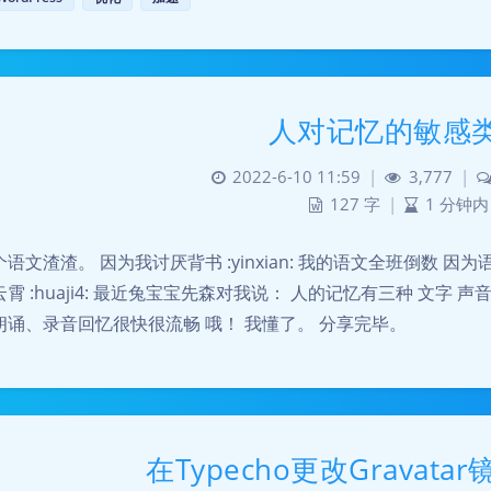
人对记忆的敏感
2022-6-10 11:59
|
3,777
|
127 字
|
1 分钟内
个语文渣渣。 因为我讨厌背书 :yinxian: 我的语文全班倒数
霄 :huaji4: 最近兔宝宝先森对我说： 人的记忆有三种 文字 
朗诵、录音回忆很快很流畅 哦！ 我懂了。 分享完毕。
在Typecho更改Gravata