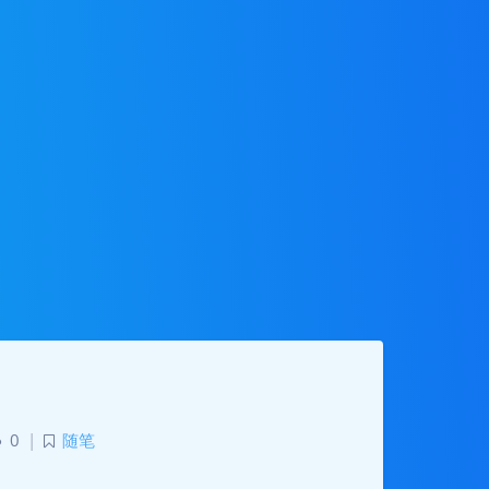
记
0
|
随笔