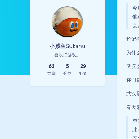
今
他
会
还记
小咸鱼Sukanu
为什
喜欢打游戏。
66
5
29
武汉
文章
分类
标签
你们
武汉
春天
尊
此
安