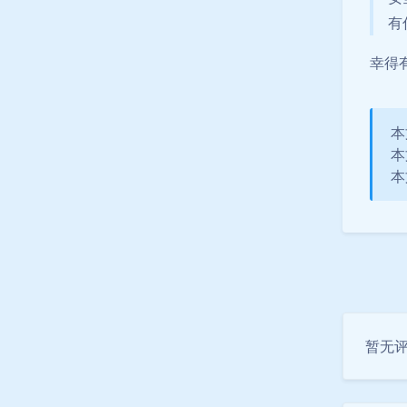
有
幸得
本
本
本文
暂无