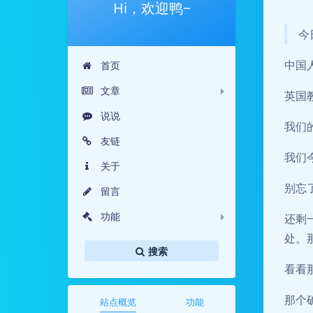
Hi，欢迎鸭~
今
中国
首页
文章
英国
说说
我们
友链
我们
关于
别忘
留言
功能
还剩
处。
搜索
看看
那个
站点概览
功能