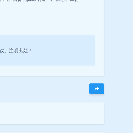
守协议、注明出处！
暗黑模式
Sans Serif
Serif
浅阴影
深阴影