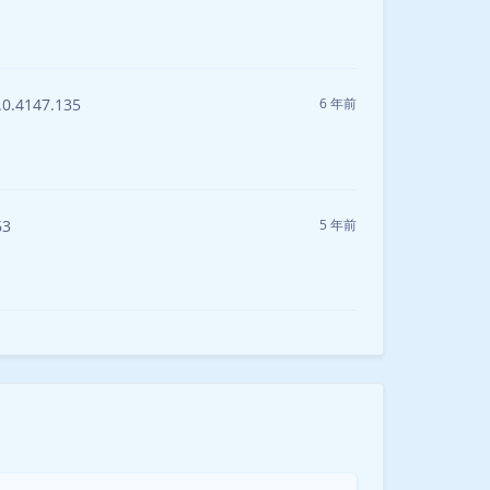
0.4147.135
6 年前
63
5 年前
暗黑模式
Sans Serif
Serif
浅阴影
深阴影
关闭
日落
暗化
灰度