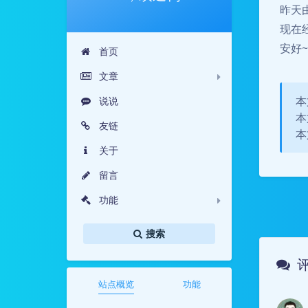
昨天由
现在
安好~
首页
文章
本
说说
本
友链
本文
关于
留言
功能
搜索
站点概览
功能