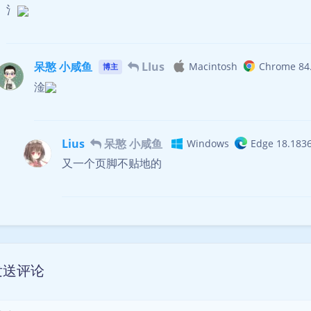
氵
呆憨 小咸鱼
LIus
Macintosh
Chrome 84.
博主
淦
Lius
呆憨 小咸鱼
Windows
Edge 18.183
又一个页脚不贴地的
发送评论