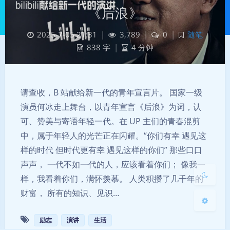
《后浪》
2025-7-05 21:31
|
3,789
|
0
|
随笔
838 字
|
4 分钟
请查收，B 站献给新一代的青年宣言片。 国家一级
暗黑模式
演员何冰走上舞台，以青年宣言《后浪》为词，认
可、赞美与寄语年轻一代。在 UP 主们的青春混剪
Sans Serif
Serif
中，属于年轻人的光芒正在闪耀。“你们有幸 遇见这
样的时代 但时代更有幸 遇见这样的你们” 那些口口
浅阴影
深阴影
声声， 一代不如一代的人，应该看着你们； 像我一
样，我看着你们，满怀羡慕。 人类积攒了几千年的
关闭
日落
暗化
灰度
财富， 所有的知识、见识…
励志
演讲
生活