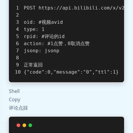
POST https://api.bilibili.com/x/v2/r
oid: 
#视频avid
type: 1
rpid: 
#评论的id
action: 
#1点赞，0取消点赞
jsonp: jsonp
正常返回
{
"code"
:0,
"message"
:
"0"
,
"ttl"
:1
}
Shell
Copy
评论点踩