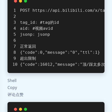
POST https://api.bilibili.com/x/tag/
tag_id: 
#tag的id
aid: 
#视频avid
jsonp: jsonp
正常返回
{
"code"
:0,
"message"
:
"0"
,
"ttl"
:1
}
超出限制
{
"code"
:16012,
"message"
:
"顶/踩太多次啦,
Shell
Copy
评论点赞