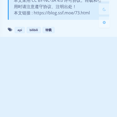
本文采用 CC BY-NC-SA 4.0 许可协议。转载和引
用时请注意遵守协议、注明出处！
本文链接 : https://blog.ssf.moe/73.html
关闭
日落
暗化
灰度
api
bilibili
转载
豆
评论
_Wr_
2020-6-4
Windows
Chrome 83.0.4103.61
为什么要 “唉。。。”？