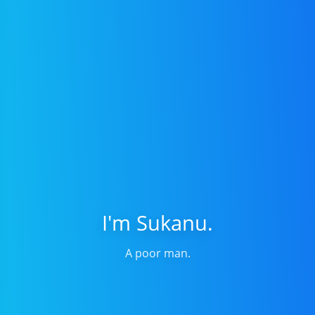
I'm Sukanu.
A poor man.