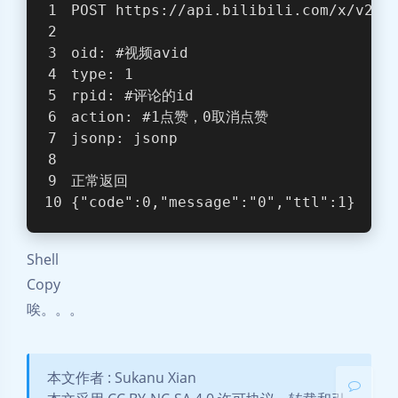
POST https://api.bilibili.com/x/v2/r
oid: 
#视频avid
type: 1
rpid: 
#评论的id
action: 
#1点赞，0取消点赞
jsonp: jsonp
正常返回
{
"code"
:0,
"message"
:
"0"
,
"ttl"
:1
}
Shell
Copy
唉。。。
暗黑模式
Sans Serif
Serif
本文作者 : Sukanu Xian
浅阴影
深阴影