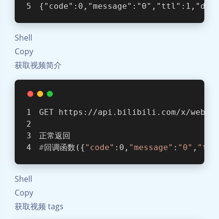
{
"code"
:0,
"message"
:
"0"
,
"ttl"
:1,
"dat
Shell
Copy
获取视频简介
GET https://api.bilibili.com/x/web-i
正常返回
#
回调函数({
"code"
:0,
"message"
:
"0"
,
"ttl
Shell
Copy
获取视频 tags