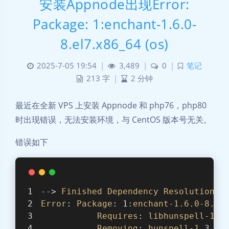
安装Appnode出现Error:
Package: 1:enchant-1.6.0-
8.el7.x86_64 (os)
2025-7-05 19:54
|
3,489
|
0
|
笔记
213 字
|
2 分钟
最近在全新 VPS 上安装 Appnode 和 php76，php80
时出现错误，无法安装环境，与 CentOS 版本号无关。
错误如下
--
> 
Finished
Dependency
Resolution
Error
: 
Package
: 1
:enchant-1.6.0-8.el
Requires
: 
libhunspell-1
.3
Removing
: 
hunspell-1
.3.2
-