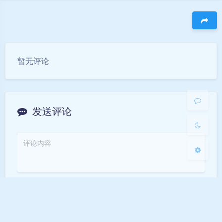
豆
暗黑模式
暂无评论
Sans Serif
Serif
浅阴影
深阴影
发送评论
关闭
日落
暗化
灰度