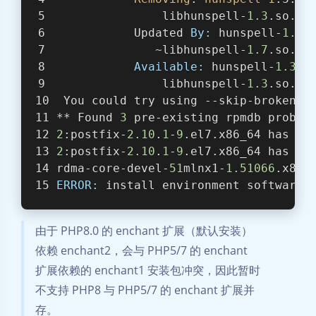
               libhunspell-
1.3
.so.
0
(
           Updated 
By:
 hunspell-
1.7
.
              ~libhunspell-
1.7
.so.
0
(
Available:
 hunspell-
1.3
.
2
               libhunspell-
1.3
.so.
0
(
 You could try using --skip-broken t
** Found 
3
 pre-existing rpmdb proble
2
:postfix-
2.10
.
1
-
9
.el7.x86_64 has mi
2
:postfix-
2.10
.
1
-
9
.el7.x86_64 has mi
rdma-core-devel-
51
mlnx1-
1.51066
.x86_
ERROR:
 install environment softwares
由于 PHP8.0 的 enchant 扩展（默认安装）
依赖 enchant2，会与 PHP5/7 的 enchant
扩展依赖的 enchant1 安装包冲突，因此暂时
不支持 PHP8 与 PHP5/7 的 enchant 扩展并
存。