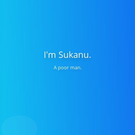
I'm Sukanu.
A poor man.