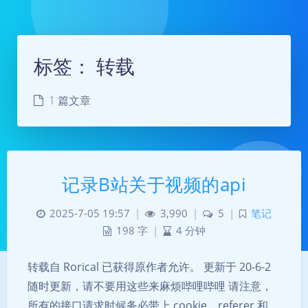
标签：
转载
1 篇文章
记录B站关于视频的api
2025-7-05 19:57
|
3,990
|
5
|
笔记
198 字
|
4 分钟
转载自 Rorical 已获得原作者允许。 更新于 20-6-2
随时更新，请不要用这些来麻烦哔哩哔哩 请注意，
所有的接口请求时候务必带上 cookie，referer 和
暗黑模式