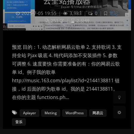
云全站播放器
2025-7-05 19:55
|
3,983
|
0
|
笔记
251 字
|
2 分钟
预览 目的：1. 动态解析网易云歌单 2. 支持歌词 3. 支
持全站 Pjax 吸底 4. 纯代码添加不安装插件 5. 参数
暗黑模式
可调整 6. 速度要快 你需要准备的有：你的网易云歌
单 id。例子我的歌单
Sans Serif
Serif
http://music.163.com/playlist?id=2144138811 链
浅阴影
深阴影
接，id 后面的即为歌单 id。我的是 2144138811。
在你的主题 functions.ph…
关闭
日落
暗化
灰度
Aplayer
Meting
WordPress
网易云
音乐