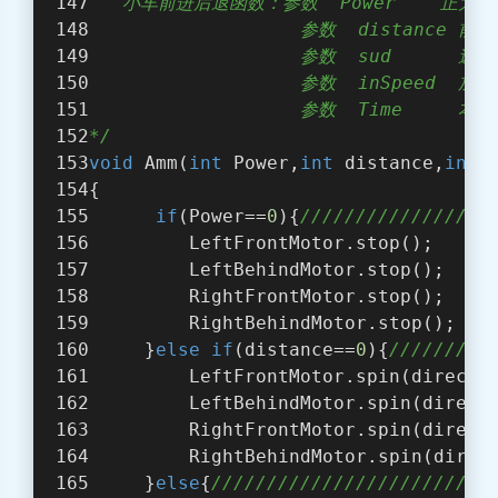
   小车前进后退函数：参数  Power    正为
                   参数  distance
                   参数  sud     
                   参数  inSpeed  加速
                   参数  Time   
*/
void
 Amm(
int
 Power,
int
 distance,
int
 
{
if
(Power==
0
){
////////////////
         LeftFrontMotor.stop();
         LeftBehindMotor.stop();
         RightFrontMotor.stop();
         RightBehindMotor.stop();
     }
else
if
(distance==
0
){
/////////
         LeftFrontMotor.spin(directi
         LeftBehindMotor.spin(direct
         RightFrontMotor.spin(direct
         RightBehindMotor.spin(direc
     }
else
{
////////////////////////