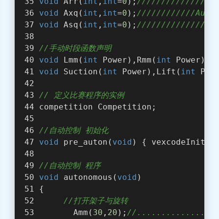
void
 Arr(
int
,
int
=
0
);
///////////////
void
 Axq(
int
,
int
=
0
);
////////////Aut
void
 Asq(
int
,
int
=
0
);
///////////////
//手动时段函数声明
void
 Lmm(
int
 Power),Rmm(
int
 Power);
/
void
 Suction(
int
 Power),Lift(
int
 Pow
// 定义比赛程序的实例
competition Competition;
//自动控制 初始化
void
 pre_auton(
void
) { vexcodeInit()
//自动控制 程序
void
 autonomous(
void
) 
{
//打开架子与旋转 
       Amm(
30
,
20
);
//...............