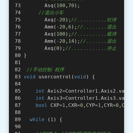
       Asq(
100
,
70
); 
//退出小车
       Axq(
-20
);
//..........吐球
       Amm(
-20
,
6
);
//........退出
       Axq(
100
);
//..........吸球
       Amm(
-20
,
14
);
//.......退出
       Axq(
0
);
//............停止 
}
//手动控制 程序
void
 usercontrol(
void
) {
int
 Axis2=Controller1.Axis2.valu
int
 Axis3=Controller1.Axis3.valu
bool
 CXP=
1
,CXR=
0
,CYP=
1
,CYR=
0
,CAP
while
 (
1
) {