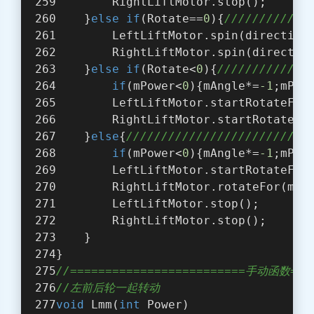
        RightLiftMotor.stop();
    }
else
if
(Rotate==
0
){
///////////
        LeftLiftMotor.spin(direction
        RightLiftMotor.spin(directio
    }
else
if
(Rotate<
0
){
///////////
if
(mPower<
0
){mAngle*=
-1
;mPow
        LeftLiftMotor.startRotateFor
        RightLiftMotor.startRotateFo
    }
else
{
///////////////////////
if
(mPower<
0
){mAngle*=
-1
;mPow
        LeftLiftMotor.startRotateFor
        RightLiftMotor.rotateFor(mAn
        LeftLiftMotor.stop();
        RightLiftMotor.stop();
    }
} 
//=========================手动函数====
//左前后轮一起转动
void
 Lmm(
int
 Power)