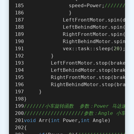
               speed=Power;
/////////
               }
             LeftFrontMotor.spin(dir
             LeftBehindMotor.spin(di
             RightFrontMotor.spin(di
             RightBehindMotor.spin(d
             vex::task::sleep(
20
);
         }
         LeftFrontMotor.stop(brakeTy
         LeftBehindMotor.stop(brakeT
         RightFrontMotor.stop(brakeT
         RightBehindMotor.stop(brake
     }  
}
///////小车旋转函数  参数：Power 马达
////////////////////参数：Angle 小车
void
 Arr(
int
 Power,
int
 Angle)
{