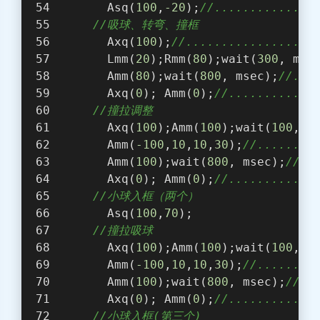
       Asq(
100
,
-20
);
//.............
//吸球、转弯、撞框  
       Axq(
100
);
//.................
       Lmm(
20
);Rmm(
80
);wait(
300
, mse
       Amm(
80
);wait(
800
, msec);
//...
       Axq(
0
); Amm(
0
);
//............
//撞拉调整
       Axq(
100
);Amm(
100
);wait(
100
, m
       Amm(
-100
,
10
,
10
,
30
);
//.......
       Amm(
100
);wait(
800
, msec);
//..
       Axq(
0
); Amm(
0
);
//............
//小球入框（两个） 
       Asq(
100
,
70
);  
//撞拉吸球
       Axq(
100
);Amm(
100
);wait(
100
, m
       Amm(
-100
,
10
,
10
,
30
);
//.......
       Amm(
100
);wait(
800
, msec);
//..
       Axq(
0
); Amm(
0
);
//............
//小球入框(第三个)