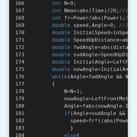
int
 N=
0
; 
int
 Nmax=abs(Time)/
20
;
/////
int
 fr=Power/abs(Power);
///
double
 speed,Angle=
0
; 
////
double
 InitialSpeed=inSpeed
double
 SpeedUpDistance=abs(
double
 fwdAngle=abs(distanc
double
 sudAngle=SpeedUpDist
double
 InitialAngle=LeftFro
double
 nowAngle=InitialAngl
while
(Angle<fwdAngle && N<N
         {
             N=N+
1
;
             nowAngle=LeftFrontMotor
             Angle=fabs(nowAngle-Ini
if
(Angle<sudAngle && su
               speed=fr*((abs(Power)
               }
else
{