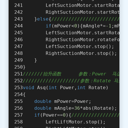
        LeftSuctionMotor.startRotate
        RightSuctionMotor.startRotat
    }
else
{
////////////////////////
if
(mPower<
0
){mAngle*=
-1
;mPow
        LeftSuctionMotor.startRotate
        RightSuctionMotor.rotateFor(
        LeftSuctionMotor.stop();
        RightSuctionMotor.stop(); 
    }
}
///////抬升函数      参数：Power  马
////////////////////参数：Rotat
void
 Asq(
int
 Power,
int
 Rotate)
{
double
 mPower=Power;
double
 mAngle=
36
*abs(Rotate);
if
(Power==
0
){
//////////////////
        LeftLiftMotor.stop();