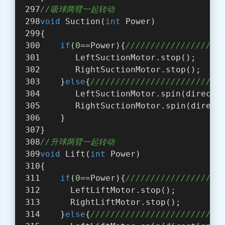
//吸球两臂一起转动
void
 Suction(
int
 Power)
{
if
(
0
==Power){
///////////////////
       LeftSuctionMotor.stop();
       RightSuctionMotor.stop();
    }
else
{
//////////////////////////
       LeftSuctionMotor.spin(directi
       RightSuctionMotor.spin(direct
    }    
}
//升球两臂一起转动
void
 Lift(
int
 Power)
{
if
(
0
==Power){
///////////////////
      LeftLiftMotor.stop();
      RightLiftMotor.stop();
    }
else
{
//////////////////////////