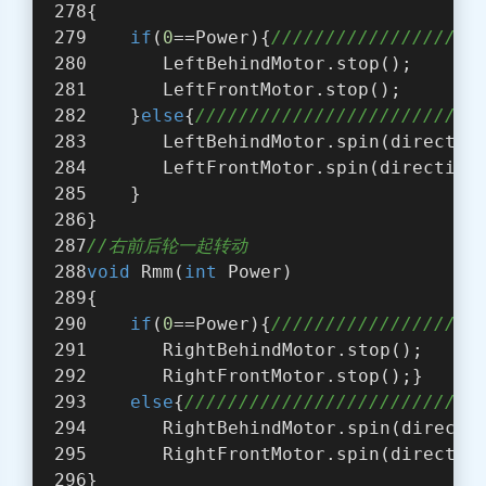
{
if
(
0
==Power){
///////////////////
       LeftBehindMotor.stop();
       LeftFrontMotor.stop();    
    }
else
{
/////////////////////////
       LeftBehindMotor.spin(directio
       LeftFrontMotor.spin(direction
    }  
}
//右前后轮一起转动
void
 Rmm(
int
 Power)
{
if
(
0
==Power){
///////////////////
       RightBehindMotor.stop();
       RightFrontMotor.stop();}
else
{
///////////////////////////
       RightBehindMotor.spin(directi
       RightFrontMotor.spin(directio
}