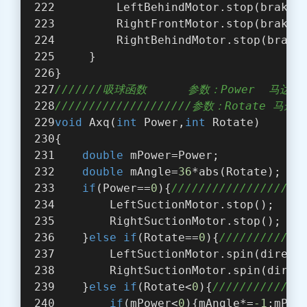
         LeftBehindMotor.stop(brakeT
         RightFrontMotor.stop(brakeT
         RightBehindMotor.stop(brake
     }
}  
///////吸球函数      参数：Power  马
////////////////////参数：Rotat
void
 Axq(
int
 Power,
int
 Rotate)
{
double
 mPower=Power;
double
 mAngle=
36
*abs(Rotate);
if
(Power==
0
){
//////////////////
        LeftSuctionMotor.stop();
        RightSuctionMotor.stop(); 
    }
else
if
(Rotate==
0
){
///////////
        LeftSuctionMotor.spin(direct
        RightSuctionMotor.spin(direc
    }
else
if
(Rotate<
0
){
///////////
if
(mPower<
0
){mAngle*=
-1
;mPow