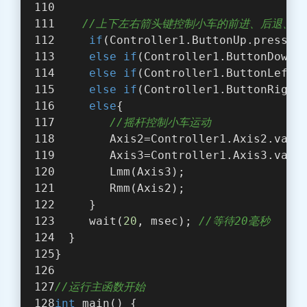
//上下左右箭头键控制小车的前进、后退、顺
if
(Controller1.ButtonUp.pressin
else
if
(Controller1.ButtonDown.
else
if
(Controller1.ButtonLeft.
else
if
(Controller1.ButtonRight
else
{
//摇杆控制小车运动  
        Axis2=Controller1.Axis2.valu
        Axis3=Controller1.Axis3.valu
        Lmm(Axis3); 
        Rmm(Axis2); 
     }  
     wait(
20
, msec); 
//等待20毫秒
  }
}
//运行主函数开始
int
 main() {