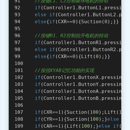
//按键L1、L2控制吸球电机的转动
if
(Controller1.ButtonL1.pressing
else
if
(Controller1.ButtonL2.pre
else
{
if
(CXR==
0
){Suction(
0
);}}  
//按键R1、R2控制抬升电机的转动  
if
(Controller1.ButtonR1.pressing
else
if
(Controller1.ButtonR2.pre
else
{
if
(CXR==
0
){Lift(
0
);}} 
//按扭XYAB记忆功能的实现
if
(Controller1.ButtonX.pressing(
if
(Controller1.ButtonY.pressing(
if
(Controller1.ButtonA.pressing(
if
(Controller1.ButtonB.pressing(
if
(CXR==
1
){Suction(
100
);Lift(
100
if
(CYR==
1
){Suction(
100
);}
else
if
if
(CAR==
1
){Lift(
100
);}
else
if
(CA