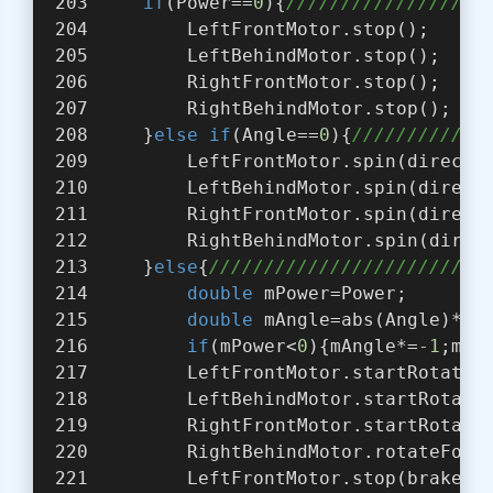
if
(Power==
0
){
/////////////////
         LeftFrontMotor.stop();
         LeftBehindMotor.stop();
         RightFrontMotor.stop();
         RightBehindMotor.stop();
     }
else
if
(Angle==
0
){
///////////
         LeftFrontMotor.spin(directi
         LeftBehindMotor.spin(direct
         RightFrontMotor.spin(direct
         RightBehindMotor.spin(direc
     }
else
{
///////////////////////
double
 mPower=Power;
double
 mAngle=abs(Angle)*Wh
if
(mPower<
0
){mAngle*=
-1
;mPo
         LeftFrontMotor.startRotateF
         LeftBehindMotor.startRotate
         RightFrontMotor.startRotate
         RightBehindMotor.rotateFor(
         LeftFrontMotor.stop(brakeTy