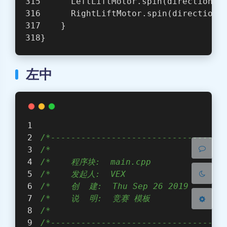
      LeftLiftMotor.spin(directionTy
      RightLiftMotor.spin(directionT
    }
}
左中
暗黑模式
Sans Serif
Serif
/*----------------------------------
/*                                  
浅阴影
深阴影
/*    程序块:  main.cpp               
/*    发起人:  VEX                    
关闭
日落
暗化
灰度
/*    创  建:  Thu Sep 26 2019        
/*    说  明:  竞赛 模板                 
/*                                  
/*----------------------------------