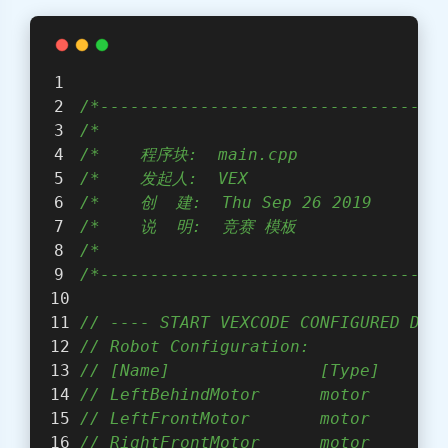
/*----------------------------------
/*                                  
/*    程序块:  main.cpp               
/*    发起人:  VEX                    
/*    创  建:  Thu Sep 26 2019        
/*    说  明:  竞赛 模板                 
/*                                  
/*----------------------------------
// ---- START VEXCODE CONFIGURED DEV
// Robot Configuration:
// [Name]               [Type]      
// LeftBehindMotor      motor       
// LeftFrontMotor       motor       
// RightFrontMotor      motor       