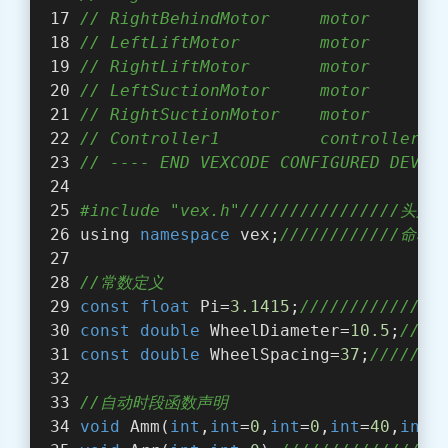
// RightBehindMotor     motor       
// LeftLiftMotor        motor       
// RightLiftMotor       motor       
// LeftSuctionMotor     motor       
// RightSuctionMotor    motor       
// Controller1          controller  
// ---- END VEXCODE CONFIGURED DEVIC
#include "vex.h"////////////////头文件
using 
namespace
vex
;
////////////命名
//常数定义
const
float
 Pi=
3.1415
;
/////////////
const
double
 WheelDiameter=
10.5
;
///
const
double
 WheelSpacing=
37
;
//////
//自动时段函数声明
void
 Amm(
int
,
int
=
0
,
int
=
0
,
int
=
40
,
int
=