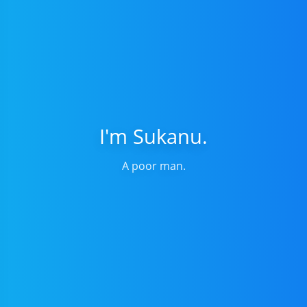
I'm Sukanu.
A poor man.