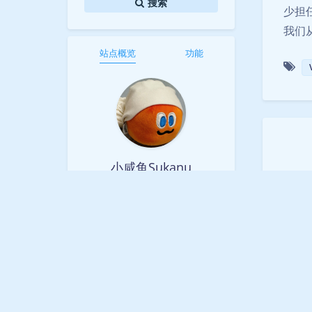
搜索
少担
我们
站点概览
功能
小咸鱼Sukanu
喜欢打游戏。
66
5
29
文章
分类
标签
左边 /*-
创 建: 