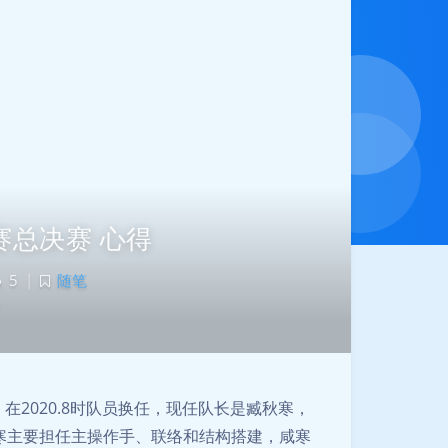
大赛总决赛 心得
5
|
随笔
在2020.8时队员换任，现任队长是臧秋寒，
暗黑模式
寒主要担任主操作手、联络和结构搭建，咸寒