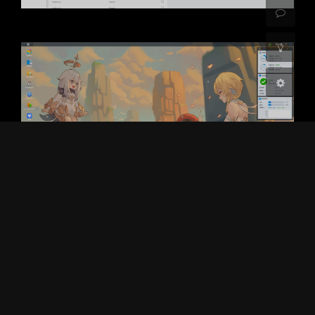
浅阴影
深阴影
关闭
日落
暗化
灰度
本文作者 : Sukanu Xian
本文采用 CC BY-NC-SA 4.0 许可协议。转载和引
用时请注意遵守协议、注明出处！
本文链接 : https://blog.ssf.moe/619.html