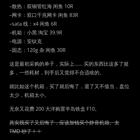
–散热：双铜管红海 闲鱼 10R
–网卡：双口千兆网卡 闲鱼 83R
–sata 线：x4 闲鱼 6R
–机箱：小黑 淘宝 39.9R
–电源：安钛克
–固态：120g 杂 闲鱼 30R
这是最初采购的单子，实际上…… 买的东西比这多了挺
多，一些耗材，到手后又觉得不合适啥的。
就比如这个机箱，买了就后悔了，退了又不值当，盘位
太少，机箱太小。
无奈又花费 200 大洋购置半岛铁盒 F10。
其实我买了又后悔了，应该加钱买个静音机箱。太
TMD 吵了！！