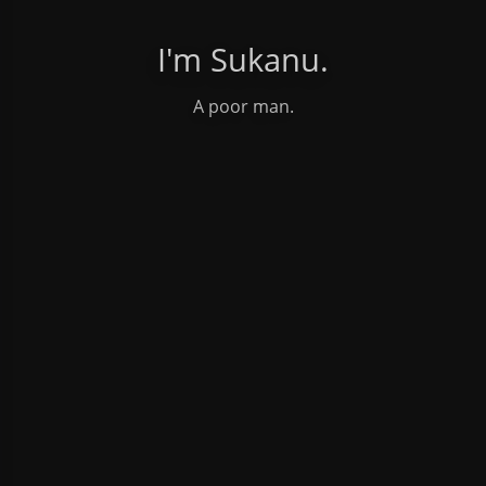
I'm Sukanu.
A poor man.